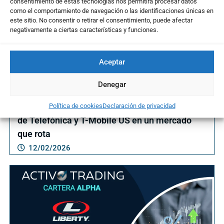
consentimiento de estas tecnologías nos permitirá procesar datos
como el comportamiento de navegación o las identificaciones únicas en
este sitio. No consentir o retirar el consentimiento, puede afectar
negativamente a ciertas características y funciones.
Aceptar
Denegar
Política de cookies
Declaración de privacidad
Telecomunicaciones en foco: análisis técnico
de Telefónica y T-Mobile US en un mercado
que rota
12/02/2026