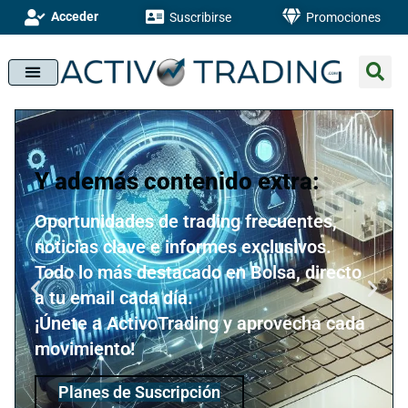
Acceder
Suscribirse
Promociones
Y además contenido extra:
Oportunidades de trading frecuentes,
noticias clave e informes exclusivos.
Todo lo más destacado en Bolsa, directo
a tu email cada día.
¡Únete a ActivoTrading y aprovecha cada
movimiento!
Planes de Suscripción