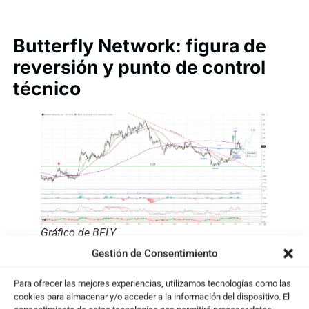
Butterfly Network: figura de
reversión y punto de control
técnico
Gráfico de BFLY
Gestión de Consentimiento
En
Butterfly Network
, el gráfico presenta una
clara figura de
Hombro-Cabeza-Hombro
Para ofrecer las mejores experiencias, utilizamos tecnologías como las
cookies para almacenar y/o acceder a la información del dispositivo. El
Invertido
que fue activada tras un breakout