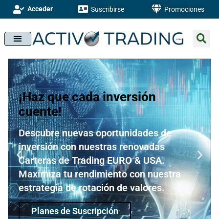
Acceder
Suscribirse
Promociones
¡Haz que cada inversión
cuente!
Descubre nuevas oportunidades de
inversión con nuestras renovadas
Carteras de Trading EURO & USA.
Maximiza tu rendimiento con nuestra
estrategia de rotación de valores.
Planes de Suscripción