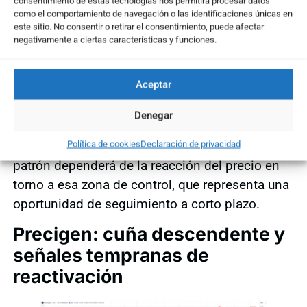
consentimiento de estas tecnologías nos permitirá procesar datos
convincente. Actualmente, el precio ha
como el comportamiento de navegación o las identificaciones únicas en
este sitio. No consentir o retirar el consentimiento, puede afectar
retrocedido hasta el
neckline
de la figura,
negativamente a ciertas características y funciones.
ubicado en torno a los
2,12 dólares
, nivel que
podría actuar como soporte y punto de entrada
Aceptar
técnica. Si el throwback se confirma, el patrón
mantendría un objetivo teórico próximo a los
Denegar
3,70 dólares
, con una relación rentabilidad-
riesgo superior al 2:1. La validación de este
Política de cookies
Declaración de privacidad
patrón dependerá de la reacción del precio en
torno a esa zona de control, que representa una
oportunidad de seguimiento a corto plazo.
Precigen: cuña descendente y
señales tempranas de
reactivación