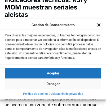
MOM muestran señales
alcistas
El
RSI semanal
está mostrando una clara
Gestión de Consentimiento
divergencia alcista, lo que refuerza aún más el
Para ofrecer las mejores experiencias, utilizamos tecnologías como las
optimismo en torno a la
previsión de las
cookies para almacenar y/o acceder a la información del dispositivo. El
acciones de Bayer
. Además, el indicador ha roto
consentimiento de estas tecnologías nos permitirá procesar datos
como el comportamiento de navegación o las identificaciones únicas en
su propia resistencia, lo que confirma la
este sitio. No consentir o retirar el consentimiento, puede afectar
fortaleza del movimiento reciente. En cuanto al
negativamente a ciertas características y funciones.
momentum (MOM)
, en gráfico diario, también
está en territorio positivo (3,4050), lo que indica
Aceptar
una aceleración del impulso alcista. El
ATR
en
Denegar
0,7747 sugiere que la volatilidad se mantiene
en niveles moderados, mientras que el
RSI en
Política de cookies
Declaración de privacidad
diario
está en 68,28, lo que podría indicar que
se acerca a una zona de sobrecompra, aunque