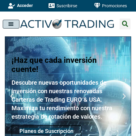
Acceder
Suscribirse
Promociones
¡Haz que cada inversión
cuente!
Descubre nuevas oportunidades de
inversión con nuestras renovadas
Carteras de Trading EURO & USA.
Maximiza tu rendimiento con nuestra
estrategia de rotación de valores.
Planes de Suscripción