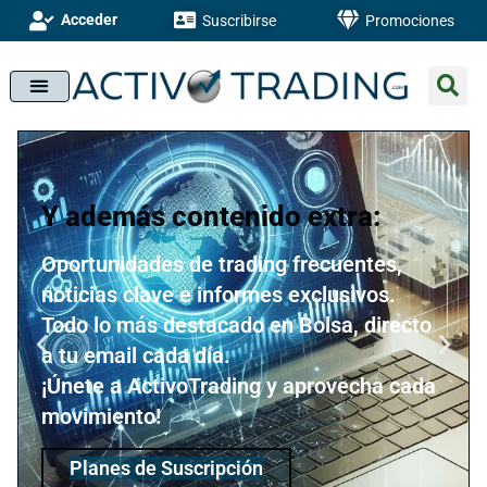
Acceder
Suscribirse
Promociones
Y además contenido extra:
Oportunidades de trading frecuentes,
noticias clave e informes exclusivos.
Todo lo más destacado en Bolsa, directo
a tu email cada día.
¡Únete a ActivoTrading y aprovecha cada
movimiento!
Planes de Suscripción