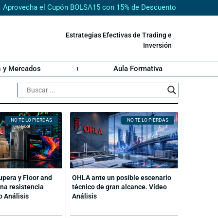
Aprovecha el Cupón BOLSA15 con 15% de Descuento
Estrategias Efectivas de Trading e
Inversión
s y Mercados
Aula Formativa
NO TE LO PIERDAS
NO TE LO PIERDAS
cupera y Floor and
OHLA ante un posible escenario
na resistencia
técnico de gran alcance. Vídeo
o Análisis
Análisis