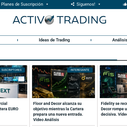
Planes de Suscripción
Síguenos!
Ideas de Trading
Análisi
SUSCRIPTORES
INTERESANTE
rcial
Floor and Decor alcanza su
Fidelity se re
rtera EURO
objetivo mientras la Cartera
Decor rompe u
prepara una nueva entrada.
decisiva. Víde
Vídeo Análisis