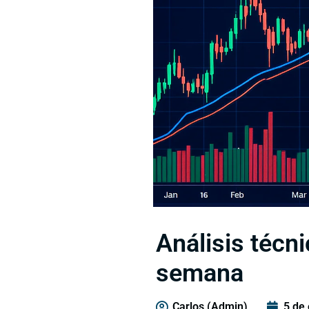
Análisis técn
semana
Carlos (Admin)
5 de