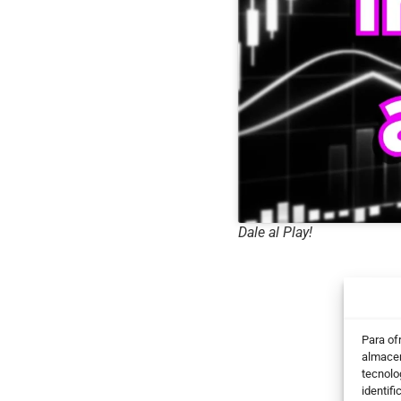
Dale al Play!
Para of
almacen
tecnolo
identifi