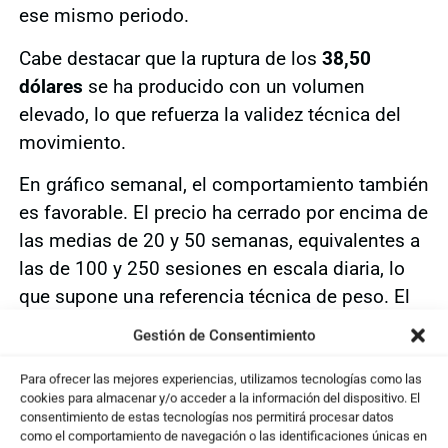
ese mismo periodo.
Cabe destacar que la ruptura de los
38,50
dólares
se ha producido con un volumen
elevado, lo que refuerza la validez técnica del
movimiento.
En gráfico semanal, el comportamiento también
es favorable. El precio ha cerrado por encima de
las medias de 20 y 50 semanas, equivalentes a
las de 100 y 250 sesiones en escala diaria, lo
que supone una referencia técnica de peso. El
MACD
semanal ha pasado a positivo tras varias
Gestión de Consentimiento
semanas en fase de recuperación, mientras que
el flujo de capital y el
RSI compuesto
se
Para ofrecer las mejores experiencias, utilizamos tecnologías como las
cookies para almacenar y/o acceder a la información del dispositivo. El
mantienen en zona positiva.
consentimiento de estas tecnologías nos permitirá procesar datos
como el comportamiento de navegación o las identificaciones únicas en