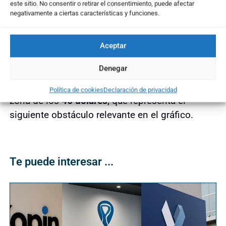
Los primeros niveles técnicos de referencia se
este sitio. No consentir o retirar el consentimiento, puede afectar
negativamente a ciertas características y funciones.
sitúan en los
36,24 dólares
, soporte clave de
corto plazo, y en la zona del
gap abierto
en las
inmediaciones de los
39,60 dólares
, que podría
Aceptar
actuar como nivel de contención intermedio.
Denegar
Por arriba, la resistencia más inmediata se
encuentra en los
41,10 dólares
, seguida de la
Política de cookies
Declaración de privacidad
zona de los
46 dólares
, que representa el
siguiente obstáculo relevante en el gráfico.
Te puede interesar ...