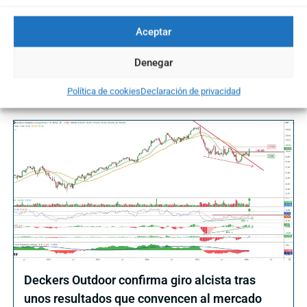
Aceptar
S&P 500: el rebote se frena en zona clave y
exige confirmación. Vídeo Análisis
Denegar
31/03/2026
Política de cookies
Declaración de privacidad
Deckers Outdoor confirma giro alcista tras
unos resultados que convencen al mercado