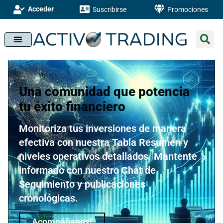
Acceder
Suscribirse
Promociones
Una comunidad que potencia
tu éxito financiero
Monitoriza tus inversiones de manera
efectiva con nuestra Tabla Resumen y
niveles operativos detallados. Mantente
informado con nuestro Chat de
Seguimiento y publicaciones
cronológicas.
Acompáñanos!