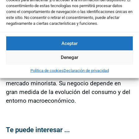
En cuanto a niveles relevantes, el valor presenta
consentimiento de estas tecnologías nos permitirá procesar datos
soporte en los 54,11 dólares
y una
próxima
como el comportamiento de navegación o las identificaciones únicas en
resistencia en la zona de los 68,20 dólares
,
este sitio. No consentir o retirar el consentimiento, puede afectar
negativamente a ciertas características y funciones.
referencias que marcarán la evolución del
precio en las próximas semanas.
Aceptar
Sonic Automotive es uno de los principales
grupos estadounidenses de distribución de
Denegar
automóviles, con una amplia red de
Política de cookies
Declaración de privacidad
concesionarios y presencia relevante en el
mercado minorista. Su negocio depende en
gran medida de la evolución del consumo y del
entorno macroeconómico.
Te puede interesar ...