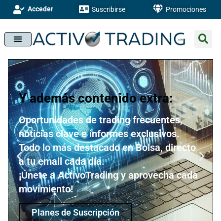
Acceder
Suscribirse
Promociones
Y además contenido extra:
Oportunidades de trading frecuentes,
noticias clave e informes exclusivos.
Todo lo más destacado en Bolsa, directo
a tu email cada día.
¡Únete a ActivoTrading y aprovecha cada
movimiento!
Planes de Suscripción