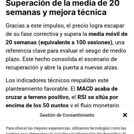
Superación de la media de 20
semanas y mejora técnica
Gracias a este impulso, el precio logra escapar
de su fase correctiva y supera la
media móvil de
20 semanas (equivalente a 100 sesiones)
, una
referencia clave para evaluar el sesgo de medio
plazo. Este hecho consolida el escenario de
recuperación y abre la puerta a nuevas alzas.
Los indicadores técnicos respaldan este
planteamiento favorable. El
MACD acaba de
cruzar a terreno positivo
, el
RSI se sitúa por
encima de los 50 puntos
y el flujo monetario
muestra presión compradora, configurando un
Gestión de Consentimiento
contexto técnico constructivo.
Para ofrecer las mejores experiencias, utilizamos tecnologías como las
cookies para almacenar y/o acceder a la información del dispositivo. El