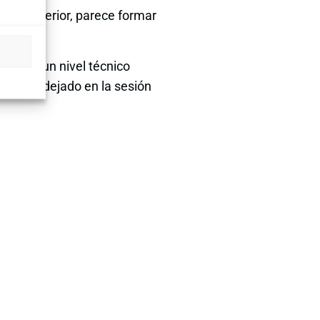
gente inferior, parece formar
siones
, un nivel técnico
 alcista
dejado en la sesión