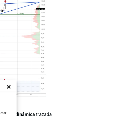
ectar
stencia dinámica
trazada