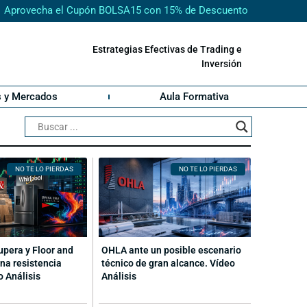
Aprovecha el Cupón BOLSA15 con 15% de Descuento
Estrategias Efectivas de Trading e
Inversión
s y Mercados
Aula Formativa
NO TE LO PIERDAS
NO TE LO PIERDAS
cupera y Floor and
OHLA ante un posible escenario
na resistencia
técnico de gran alcance. Vídeo
o Análisis
Análisis