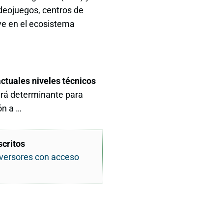
videojuegos, centros de
e en el ecosistema
actuales niveles técnicos
erá determinante para
ón a …
scritos
nversores con acceso