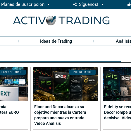
Planes de Suscripción
Síguenos!
Ideas de Trading
Análisi
SUSCRIPTORES
INTERESANTE
rcial
Floor and Decor alcanza su
Fidelity se re
rtera EURO
objetivo mientras la Cartera
Decor rompe u
prepara una nueva entrada.
decisiva. Víde
Vídeo Análisis