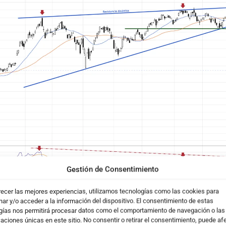
Gestión de Consentimiento
recer las mejores experiencias, utilizamos tecnologías como las cookies para
Gráfico diario de Nvidia
ar y/o acceder a la información del dispositivo. El consentimiento de estas
gías nos permitirá procesar datos como el comportamiento de navegación o las
caciones únicas en este sitio. No consentir o retirar el consentimiento, puede af
que el precio de Nvidia ha vuelto a chocar contra una
resi