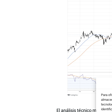
Para of
almacen
tecnolo
identifi
El análisis técnico muestra 