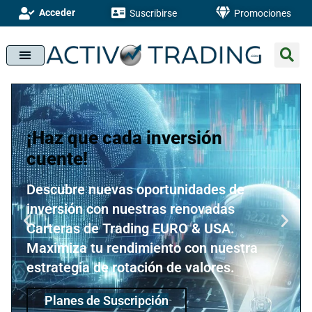
Acceder
Suscribirse
Promociones
¡Haz que cada inversión
cuente!
Descubre nuevas oportunidades de
inversión con nuestras renovadas
Carteras de Trading EURO & USA.
Maximiza tu rendimiento con nuestra
estrategia de rotación de valores.
Planes de Suscripción