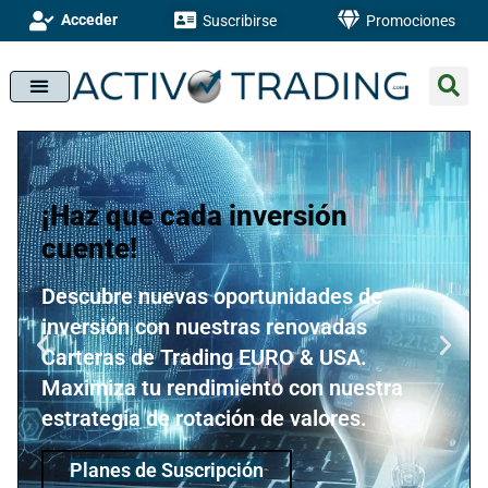
Acceder
Suscribirse
Promociones
Una comunidad que potencia
tu éxito financiero
Monitoriza tus inversiones de manera
efectiva con nuestra Tabla Resumen y
niveles operativos detallados. Mantente
informado con nuestro Chat de
Seguimiento y publicaciones
cronológicas.
Acompáñanos!