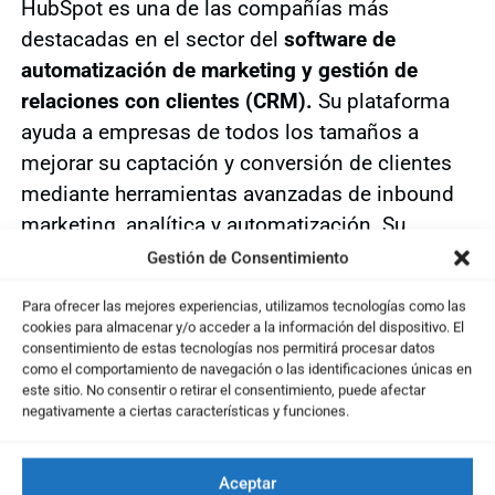
HubSpot es una de las compañías más
destacadas en el sector del
software de
automatización de marketing y gestión de
relaciones con clientes (CRM).
Su plataforma
ayuda a empresas de todos los tamaños a
mejorar su captación y conversión de clientes
mediante herramientas avanzadas de inbound
marketing, analítica y automatización. Su
enfoque innovador ha convertido a HubSpot en
Gestión de Consentimiento
un referente del sector.
Para ofrecer las mejores experiencias, utilizamos tecnologías como las
Idea de Trading con recorrido
cookies para almacenar y/o acceder a la información del dispositivo. El
consentimiento de estas tecnologías nos permitirá procesar datos
alcista
como el comportamiento de navegación o las identificaciones únicas en
este sitio. No consentir o retirar el consentimiento, puede afectar
negativamente a ciertas características y funciones.
El favorable aspecto técnico que presenta
HubSpot, sumado a la validación de los
indicadores,
permite considerar esta acción
Aceptar