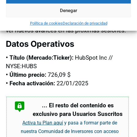
como una Idea de Trading con potencial alcista
Denegar
en el corto plazo.
La reciente ruptura de
resistencias refuerza la tesis de que podríamos
Política de cookies
Declaración de privacidad
ver nuevos avances en las próximas sesiones.
Datos Operativos
• Título (Mercado:Ticker):
HubSpot Inc //
NYSE:HUBS
• Último precio:
726,09 $
• Fecha activación:
22/01/2025
... El resto del contenido es
exclusivo para Usuarios Suscritos
Activa tu Plan aquí
y pasa a formar parte de
nuestra Comunidad de Inversores con acceso