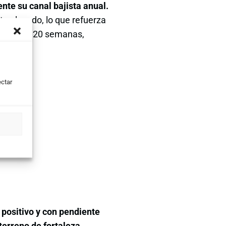
nte su canal bajista anual.
e elevado, lo que refuerza
 móvil de 20 semanas,
ectar
positivo y con pendiente
terreno de fortaleza.