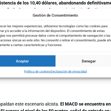
sistencia de los 10,40 dólares, abandonando definitivame
pañado de un volumen de negociación significativament
Gestión de Consentimiento
ismo, el precio vuelve a situarse por encima de su media
ones en gráfico diario.
recer las mejores experiencias, utilizamos tecnologías como las cookies para
ar y/o acceder a la información del dispositivo. El consentimiento de estas
gías nos permitirá procesar datos como el comportamiento de navegación o las
caciones únicas en este sitio. No consentir o retirar el consentimiento, puede af
amente a ciertas características y funciones.
Aceptar
Denegar
Política de cookies
Declaración de privacidad
spaldan este escenario alcista.
El MACD se encuentra en 
RSI supera el nivel de los 50 puntos, señal de entrada en 