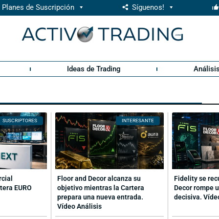
Planes de Suscripción
Síguenos!
Ideas de Trading
Análisi
SUSCRIPTORES
INTERESANTE
rcial
Floor and Decor alcanza su
Fidelity se re
rtera EURO
objetivo mientras la Cartera
Decor rompe u
prepara una nueva entrada.
decisiva. Víde
Vídeo Análisis