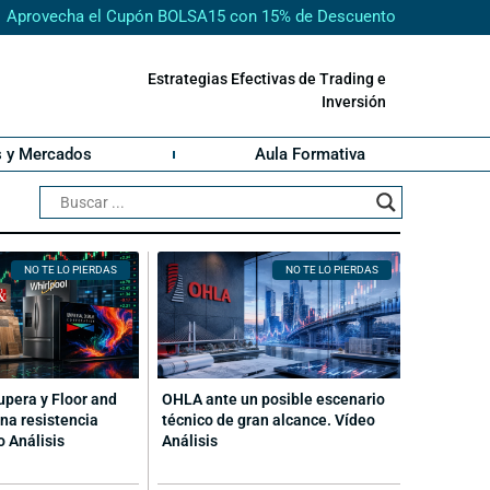
Aprovecha el Cupón BOLSA15 con 15% de Descuento
Estrategias Efectivas de Trading e
Inversión
s y Mercados
Aula Formativa
NO TE LO PIERDAS
NO TE LO PIERDAS
cupera y Floor and
OHLA ante un posible escenario
na resistencia
técnico de gran alcance. Vídeo
o Análisis
Análisis