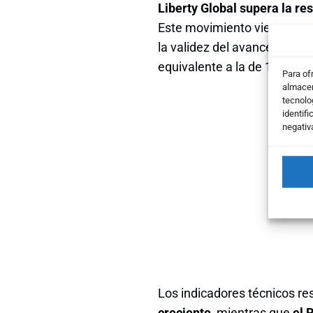
Liberty Global supera la re
Este movimiento viene acom
la validez del avance. Asim
equivalente a la de 100 sesi
Para of
almacen
tecnolo
identifi
negativ
Los indicadores técnicos re
creciente
, mientras que
el 