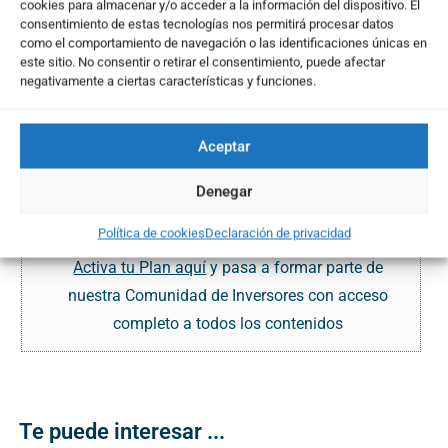
Datos Operativos
cookies para almacenar y/o acceder a la información del dispositivo. El
consentimiento de estas tecnologías nos permitirá procesar datos
como el comportamiento de navegación o las identificaciones únicas en
• Título (Mercado:Ticker):
Purecycle
este sitio. No consentir o retirar el consentimiento, puede afectar
Technologies Inc // NASDAQ:PCT
negativamente a ciertas características y funciones.
• Último precio:
13,60 $
• Fecha activación:
27/08/2025
Aceptar
Denegar
... El resto del contenido es
Política de cookies
Declaración de privacidad
exclusivo para Usuarios Suscritos
Activa tu Plan aquí
y pasa a formar parte de
nuestra Comunidad de Inversores con acceso
completo a todos los contenidos
Te puede interesar ...