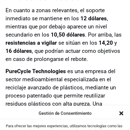
En cuanto a zonas relevantes, el soporte
inmediato se mantiene en los
12 dólares
,
mientras que por debajo aparece un nivel
secundario en los
10,50 dólares
. Por arriba, las
resistencias a vigilar
se sitúan en los
14,20
y
16 dólares
, que podrían actuar como objetivos
en caso de prolongarse el rebote.
PureCycle Technologies
es una empresa del
sector medioambiental especializada en el
reciclaje avanzado de plásticos, mediante un
proceso patentado que permite reutilizar
residuos plásticos con alta pureza. Una
solución innovadora con potencial de impacto
Gestión de Consentimiento
creciente en el sector de la sostenibilidad
.
Para ofrecer las mejores experiencias, utilizamos tecnologías como las