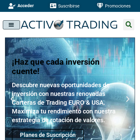
Acceder
Suscribirse
Promociones
¡Haz que cada inversión
cuente!
Descubre nuevas oportunidades de
inversión con nuestras renovadas
Carteras de Trading EURO & USA.
Maximiza tu rendimiento con nuestra
estrategia de rotación de valores.
Planes de Suscripción