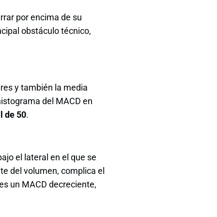
cerrar por encima de su
ncipal obstáculo técnico,
ares y también la media
e histograma del MACD en
l de 50
.
o el lateral en el que se
nte del volumen, complica el
p es un MACD decreciente,