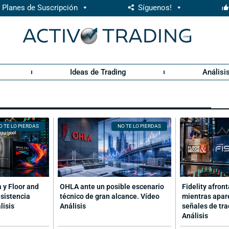
Planes de Suscripción
Síguenos!
Ideas de Trading
Análisi
O TE LO PIERDAS
NO TE LO PIERDAS
a y Floor and
OHLA ante un posible escenario
Fidelity afron
sistencia
técnico de gran alcance. Vídeo
mientras apar
lisis
Análisis
señales de tra
Análisis