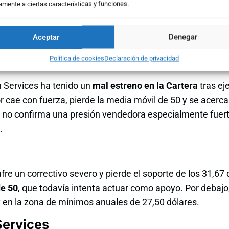
amente a ciertas características y funciones.
uación técnica de toda la Cartera tras una jornada de fuert
caída diaria, sino en cómo han quedado las estructuras, l
Aceptar
Denegar
nicos tras el correctivo.
Política de cookies
Declaración de privacidad
Information Services
n Services ha tenido un
mal estreno en la Cartera
tras ej
r cae con fuerza, pierde la media móvil de 50 y se acerca
n no confirma una presión vendedora especialmente fuert
.
re un correctivo severo y pierde el soporte de los 31,67 
de 50
, que todavía intenta actuar como apoyo. Por debajo,
 y en la zona de mínimos anuales de 27,50 dólares.
Services