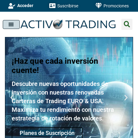
Acceder
Suscribirse
Promociones
¡Haz que cada inversión
cuente!
Descubre nuevas oportunidades de
inversión con nuestras renovadas
Carteras de Trading EURO & USA.
Maximiza tu rendimiento con nuestra
estrategia de rotación de valores.
Planes de Suscripción