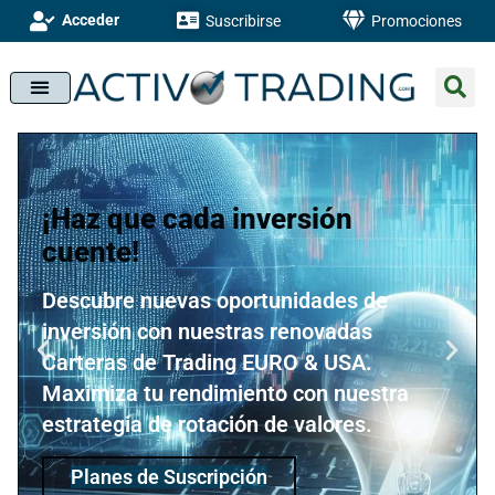
Acceder
Suscribirse
Promociones
¡Haz que cada inversión
cuente!
Descubre nuevas oportunidades de
inversión con nuestras renovadas
Carteras de Trading EURO & USA.
Maximiza tu rendimiento con nuestra
estrategia de rotación de valores.
Planes de Suscripción