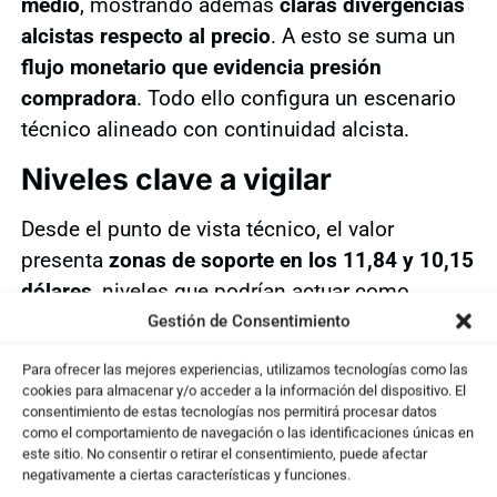
medio
, mostrando además
claras divergencias
alcistas respecto al precio
. A esto se suma un
flujo monetario que evidencia presión
compradora
. Todo ello configura un escenario
técnico alineado con continuidad alcista.
Niveles clave a vigilar
Desde el punto de vista técnico, el valor
presenta
zonas de soporte en los 11,84 y 10,15
dólares
, niveles que podrían actuar como
referencia en caso de consolidación o
Gestión de Consentimiento
corrección. Por el lado superior, la
próxima
Para ofrecer las mejores experiencias, utilizamos tecnologías como las
resistencia se sitúa en los 13,80 dólares
, nivel
cookies para almacenar y/o acceder a la información del dispositivo. El
clave a superar para dar continuidad al
consentimiento de estas tecnologías nos permitirá procesar datos
como el comportamiento de navegación o las identificaciones únicas en
movimiento alcista.
este sitio. No consentir o retirar el consentimiento, puede afectar
negativamente a ciertas características y funciones.
Caleres es una compañía estadounidense