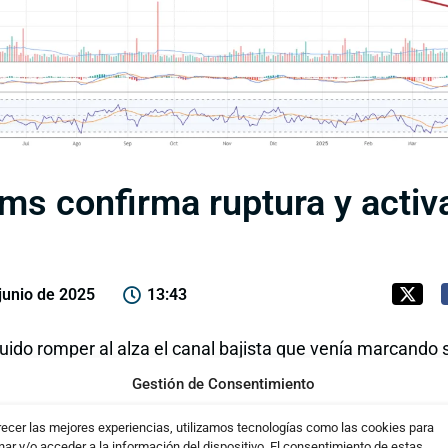
ms confirma ruptura y acti
junio de 2025
13:43
ido romper al alza el canal bajista que venía marcand
l que delimitaba perfectamente la corrección y que ahora
Gestión de Consentimiento
recer las mejores experiencias, utilizamos tecnologías como las cookies para
precio ha construido una
fase de consolidación lateral
que
ar y/o acceder a la información del dispositivo. El consentimiento de estas