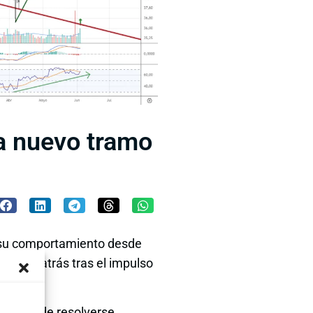
va nuevo tramo
o su comportamiento desde
 queda atrás tras el impulso
 acaba de resolverse