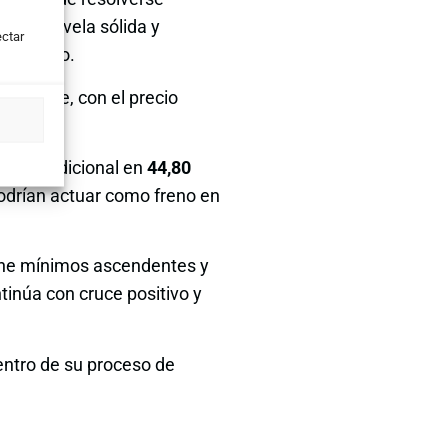
on una vela sólida y
ectar
ovimiento.
avorable, con el precio
oporte adicional en
44,80
podrían actuar como freno en
e mínimos ascendentes y
tinúa con cruce positivo y
ntro de su proceso de