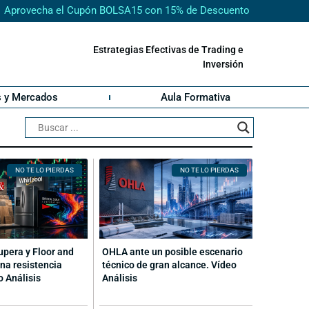
Aprovecha el Cupón BOLSA15 con 15% de Descuento
Estrategias Efectivas de Trading e
Inversión
s y Mercados
Aula Formativa
NO TE LO PIERDAS
NO TE LO PIERDAS
cupera y Floor and
OHLA ante un posible escenario
na resistencia
técnico de gran alcance. Vídeo
o Análisis
Análisis