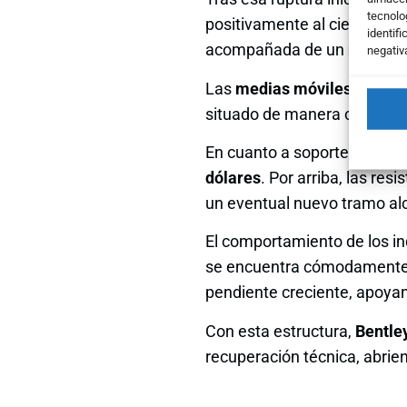
tecnolo
positivamente al cierre de a
identifi
acompañada de un
notable
negativ
Las
medias móviles de 20 y
situado de manera clara po
En cuanto a soportes, los ni
dólares
. Por arriba, las res
un eventual nuevo tramo alc
El comportamiento de los in
se encuentra cómodamente p
pendiente creciente, apoyan
Con esta estructura,
Bentle
recuperación técnica, abrie