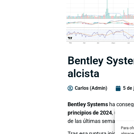
Bentley Syste
alcista
Carlos (Admin)
5 de 
Bentley Systems
ha consegu
principios de 2024
, un cana
de las últimas semanas.
Para of
Tras esa ruptura inicial, el 
almacen