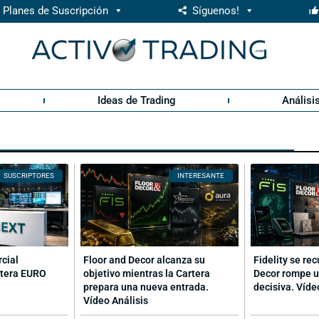
Planes de Suscripción
Síguenos!
Ideas de Trading
Análisi
SUSCRIPTORES
INTERESANTE
rcial
Floor and Decor alcanza su
Fidelity se re
rtera EURO
objetivo mientras la Cartera
Decor rompe u
prepara una nueva entrada.
decisiva. Víde
Vídeo Análisis