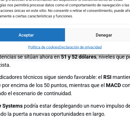
gías nos permitirá procesar datos como el comportamiento de navegación o las
yer,
superando la resistencia clave de los 48,40 dólares
c
caciones únicas en este sitio. No consentir o retirar el consentimiento, puede af
 aumento de volumen
, lo que refuerza la fiabilidad del m
amente a ciertas características y funciones.
 50 sesiones
ya muestran pendiente positiva y un cruce f
Aceptar
Denegar
r encima de ambas referencias técnicas.
Política de cookies
Declaración de privacidad
veles a vigilar quedan en los
47 y 46,10 dólares
, con un s
istencias se sitúan ahora en
51 y 52 dólares
, niveles que 
ista.
dicadores técnicos sigue siendo favorable: el
RSI
mantien
or encima de los 50 puntos, mientras que el
MACD
con
do el escenario de continuidad.
y Systems
podría estar desplegando un nuevo impulso de
ndo la puerta a nuevas oportunidades en largo.