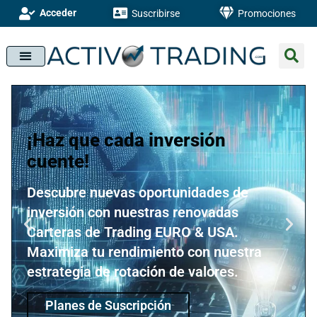
Acceder
Suscribirse
Promociones
¡Haz que cada inversión
cuente!
Descubre nuevas oportunidades de
inversión con nuestras renovadas
Carteras de Trading EURO & USA.
Maximiza tu rendimiento con nuestra
estrategia de rotación de valores.
Planes de Suscripción