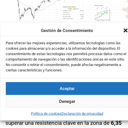
Gestión de Consentimiento
Gráfico en escala semanal/logarítmica.
Para ofrecer las mejores experiencias, utilizamos tecnologías como las
cookies para almacenar y/o acceder a la información del dispositivo. El
Bankinter: Análisis Técnico Revela
consentimiento de estas tecnologías nos permitirá procesar datos como el
comportamiento de navegación o las identificaciones únicas en este sitio.
Fortaleza en su Cotización
No consentir o retirar el consentimiento, puede afectar negativamente a
ciertas características y funciones.
Las acciones de
Bankinter
han demostrado un
momentum positivo
, acumulando ocho
Aceptar
semanas consecutivas de avances. Este
comportamiento nos da pistas de su fortaleza
Denegar
en el mercado. Actualmente, las acciones
Política de cookies
Declaración de privacidad
cotizan en
máximos históricos
, después de
superar una resistencia clave en la zona de
6,35