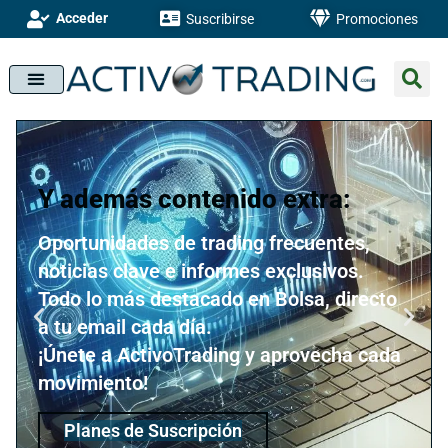
Acceder
Suscribirse
Promociones
Y además contenido extra:
Oportunidades de trading frecuentes,
noticias clave e informes exclusivos.
Todo lo más destacado en Bolsa, directo
a tu email cada día.
¡Únete a ActivoTrading y aprovecha cada
movimiento!
Planes de Suscripción