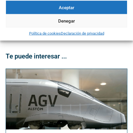
líder en la
intermediación de trabajo freelance y
Aceptar
remoto
, conectando a profesionales
independientes con compañías de todo el
Denegar
mundo a través de su plataforma digital.
Política de cookies
Declaración de privacidad
Te puede interesar ...