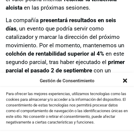
alcista
en las próximas sesiones.
La compañía
presentará resultados en seis
días
, un evento que podría servir como
catalizador y marcar la dirección del próximo
movimiento. Por el momento, mantenemos un
colchón de rentabilidad superior al 4%
en este
segundo parcial, tras haber ejecutado el
primer
parcial el pasado 2 de septiembre
con un
beneficio ligeramente superior al 10%.
Gestión de Consentimiento
Todo ello sitúa al valor en un
momento técnico
Para ofrecer las mejores experiencias, utilizamos tecnologías como las
interesante
, donde la confirmación de los
cookies para almacenar y/o acceder a la información del dispositivo. El
consentimiento de estas tecnologías nos permitirá procesar datos
indicadores podría dar pie a un nuevo tramo
como el comportamiento de navegación o las identificaciones únicas en
alcista.
este sitio. No consentir o retirar el consentimiento, puede afectar
negativamente a ciertas características y funciones.
UpWork Inc.
es una empresa estadounidense