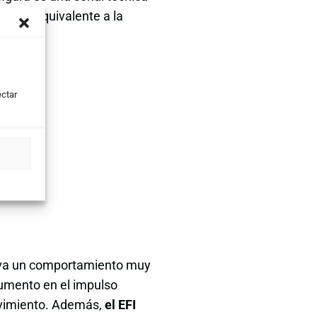
anas, equivalente a la
ectar
erva un comportamiento muy
 aumento en el impulso
ovimiento. Además,
el EFI