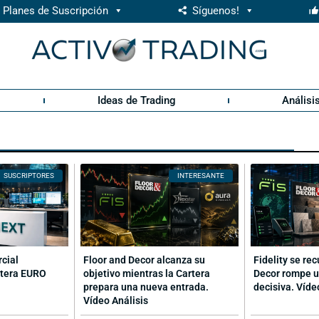
Planes de Suscripción
Síguenos!
Ideas de Trading
Análisi
SUSCRIPTORES
INTERESANTE
rcial
Floor and Decor alcanza su
Fidelity se re
rtera EURO
objetivo mientras la Cartera
Decor rompe u
prepara una nueva entrada.
decisiva. Víde
Vídeo Análisis