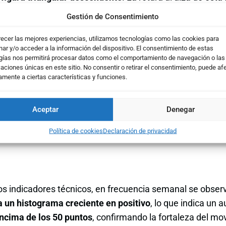
 respaldada además por la ruptura de la media de 20 sem
Gestión de Consentimiento
recer las mejores experiencias, utilizamos tecnologías como las cookies para
ar y/o acceder a la información del dispositivo. El consentimiento de estas
gías nos permitirá procesar datos como el comportamiento de navegación o las
caciones únicas en este sitio. No consentir o retirar el consentimiento, puede af
amente a ciertas características y funciones.
Aceptar
Denegar
Política de cookies
Declaración de privacidad
 los indicadores técnicos, en frecuencia semanal se obs
un histograma creciente en positivo
, lo que indica un
encima de los 50 puntos
, confirmando la fortaleza del m