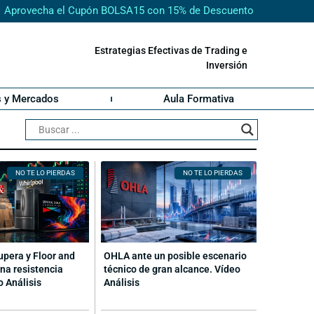
Aprovecha el Cupón BOLSA15 con 15% de Descuento
Estrategias Efectivas de Trading e
Inversión
s y Mercados
Aula Formativa
NO TE LO PIERDAS
NO TE LO PIERDAS
cupera y Floor and
OHLA ante un posible escenario
na resistencia
técnico de gran alcance. Vídeo
o Análisis
Análisis