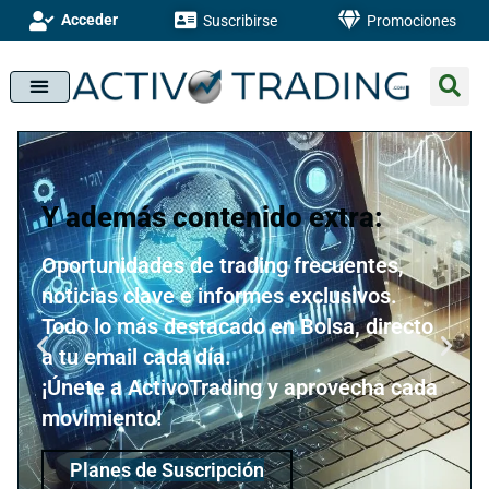
Acceder
Suscribirse
Promociones
Y además contenido extra:
Oportunidades de trading frecuentes,
noticias clave e informes exclusivos.
Todo lo más destacado en Bolsa, directo
a tu email cada día.
¡Únete a ActivoTrading y aprovecha cada
movimiento!
Planes de Suscripción