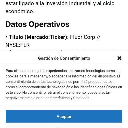
estar ligado a la inversión industrial y al ciclo
económico.
Datos Operativos
• Título (Mercado:Ticker):
Fluor Corp //
NYSE:FLR
• Último precio:
44,86 $
Gestión de Consentimiento
• Fecha activación:
07/01/2026
Para ofrecer las mejores experiencias, utilizamos tecnologías como las
cookies para almacenar y/o acceder a la información del dispositivo. El
... El resto del contenido es
consentimiento de estas tecnologías nos permitirá procesar datos
como el comportamiento de navegación o las identificaciones únicas en
exclusivo para Usuarios Suscritos
este sitio. No consentir o retirar el consentimiento, puede afectar
Activa tu Plan aquí
y pasa a formar parte de
negativamente a ciertas características y funciones.
nuestra Comunidad de Inversores con acceso
completo a todos los contenidos
Aceptar