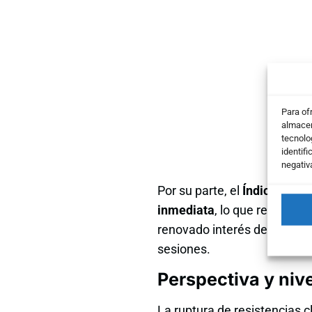
Para of
almacen
tecnolo
identifi
negativ
Por su parte, el
Índice de Fu
inmediata
, lo que refuerza
renovado interés del merca
sesiones.
Perspectiva y nive
La ruptura de resistencias 