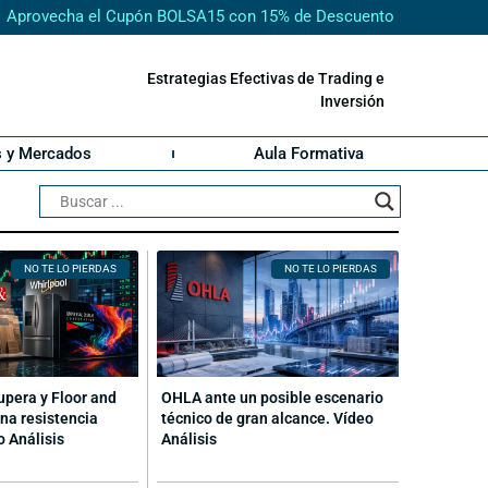
Aprovecha el Cupón BOLSA15 con 15% de Descuento
Estrategias Efectivas de Trading e
Inversión
s y Mercados
Aula Formativa
NO TE LO PIERDAS
NO TE LO PIERDAS
cupera y Floor and
OHLA ante un posible escenario
na resistencia
técnico de gran alcance. Vídeo
o Análisis
Análisis