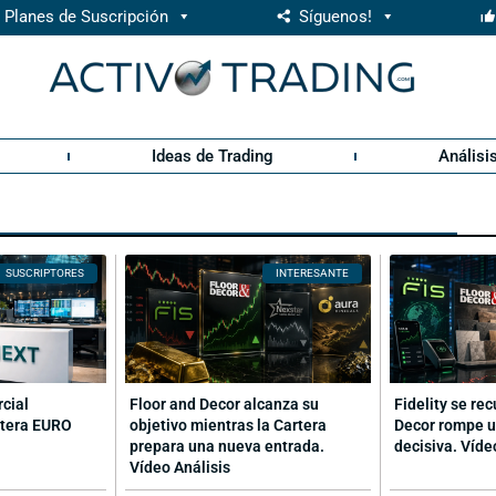
Planes de Suscripción
Síguenos!
Ideas de Trading
Análisi
SUSCRIPTORES
INTERESANTE
rcial
Floor and Decor alcanza su
Fidelity se re
rtera EURO
objetivo mientras la Cartera
Decor rompe u
prepara una nueva entrada.
decisiva. Víde
Vídeo Análisis