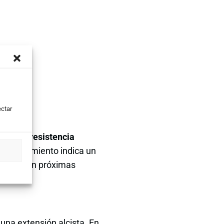
ectar
erado su resistencia
 comportamiento indica un
olongue en próximas
una extensión alcista. En