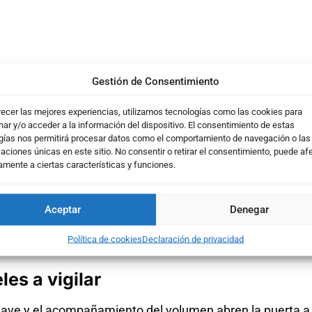
Gestión de Consentimiento
recer las mejores experiencias, utilizamos tecnologías como las cookies para
ar y/o acceder a la información del dispositivo. El consentimiento de estas
gías nos permitirá procesar datos como el comportamiento de navegación o las
caciones únicas en este sitio. No consentir o retirar el consentimiento, puede af
amente a ciertas características y funciones.
erza Relativa (RSI) ha roto su directriz bajista y ha sup
 la idea de continuidad en la recuperación del valor. Este
Aceptar
Denegar
do por CWAN, con posibilidades de que el impulso se pr
Política de cookies
Declaración de privacidad
les a vigilar
clave y el acompañamiento del volumen abren la puerta a 