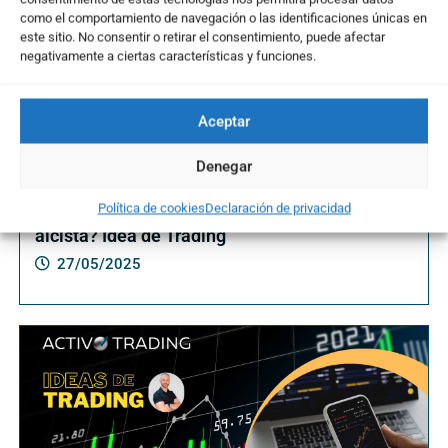
como el comportamiento de navegación o las identificaciones únicas en
este sitio. No consentir o retirar el consentimiento, puede afectar
negativamente a ciertas características y funciones.
Aceptar
Denegar
¿Tubos Reunidos activa un nuevo tramo
Política de cookies
Declaración de privacidad
alcista? Idea de Trading
27/05/2025