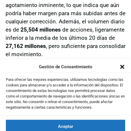
agotamiento inminente, lo que indica que aún
podría haber margen para más subidas antes de
cualquier corrección. Además, el volumen diario
es de
25,504 millones
de acciones, ligeramente
inferior a la media de los últimos 20 días de
27,162 millones
, pero suficiente para consolidar
el movimiento.
Conclusión: Broadcom en
Gestión de Consentimiento
subida libre, oportunidad de
Para ofrecer las mejores experiencias, utilizamos tecnologías como las
trading
cookies para almacenar y/o acceder a la información del dispositivo. El
consentimiento de estas tecnologías nos permitirá procesar datos
como el comportamiento de navegación o las identificaciones únicas en
El gráfico diario de Broadcom refleja una
este sitio. No consentir o retirar el consentimiento, puede afectar
excelente oportunidad para aquellos
negativamente a ciertas características y funciones.
interesados en seguir su evolución. Con un
patrón alcista consolidado
y la reciente ruptura
Aceptar