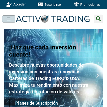
Acceder
Suscribirse
Promociones
¡Haz que cada inversión
cuente!
Descubre nuevas oportunidades de
inversión con nuestras renovadas
Carteras de Trading EURO & USA.
Maximiza tu rendimiento con nuestra
estrategia de rotación de valores.
Planes de Suscripción