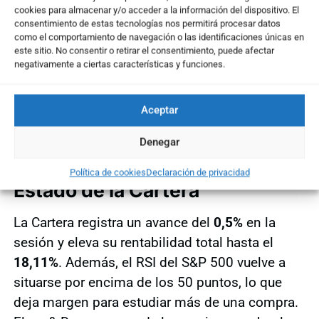
cookies para almacenar y/o acceder a la información del dispositivo. El
tanto las medias móviles de 20 y 50 sesiones
consentimiento de estas tecnologías nos permitirá procesar datos
como la
resistencia de los 52,60 dólares
. Esta
como el comportamiento de navegación o las identificaciones únicas en
este sitio. No consentir o retirar el consentimiento, puede afectar
ruptura habría activado un
Hombro-Cabeza-
negativamente a ciertas características y funciones.
Hombro Invertido
, con una proyección
potencial superior al 20%. Además, el RSI
Aceptar
muestra divergencias alcistas entre los
mínimos del precio, lo que refuerza el interés
Denegar
técnico del valor.
Política de cookies
Declaración de privacidad
Estado de la Cartera
La Cartera registra un avance del
0,5%
en la
sesión y eleva su rentabilidad total hasta el
18,11%
. Además, el RSI del S&P 500 vuelve a
situarse por encima de los 50 puntos, lo que
deja margen para estudiar más de una compra.