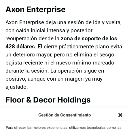
Axon Enterprise
Axon Enterprise deja una sesión de ida y vuelta,
con caída inicial intensa y posterior
recuperación desde la
zona de soporte de los
428 dólares
. El cierre prácticamente plano evita
un deterioro mayor, pero no elimina el sesgo
bajista reciente ni el nuevo mínimo marcado
durante la sesión. La operación sigue en
positivo, aunque con un margen ya muy
ajustado.
Floor & Decor Holdings
Floor & Decor Holdings es el valor más
Gestión de Consentimiento
destacado del análisis. La acción ha subido
Para ofrecer las mejores experiencias, utilizamos tecnologías como las
casi un 9% con mucho volumen y ha superado