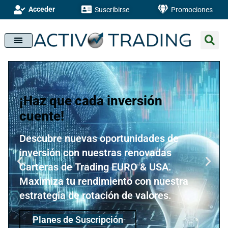
Acceder
Suscribirse
Promociones
¡Haz que cada inversión
cuente!
Descubre nuevas oportunidades de
inversión con nuestras renovadas
Carteras de Trading EURO & USA.
Maximiza tu rendimiento con nuestra
estrategia de rotación de valores.
Planes de Suscripción