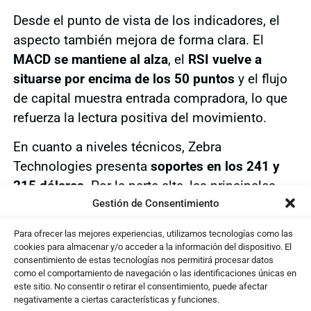
Desde el punto de vista de los indicadores, el
aspecto también mejora de forma clara. El
MACD se mantiene al alza
, el
RSI vuelve a
situarse por encima de los 50 puntos
y el flujo
de capital muestra entrada compradora, lo que
refuerza la lectura positiva del movimiento.
En cuanto a niveles técnicos, Zebra
Technologies presenta
soportes en los 241 y
215 dólares
. Por la parte alta, las principales
Gestión de Consentimiento
resistencias se sitúan en los 265 y 275 dólares
.
La superación de resistencias confirmaría
Para ofrecer las mejores experiencias, utilizamos tecnologías como las
continuidad, mientras que la pérdida de
cookies para almacenar y/o acceder a la información del dispositivo. El
consentimiento de estas tecnologías nos permitirá procesar datos
soportes devolvería cautela al escenario.
como el comportamiento de navegación o las identificaciones únicas en
este sitio. No consentir o retirar el consentimiento, puede afectar
Zebra Technologies es una compañía
negativamente a ciertas características y funciones.