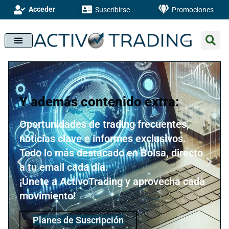
Acceder
Suscribirse
Promociones
Y además contenido extra:
Oportunidades de trading frecuentes,
noticias clave e informes exclusivos.
Todo lo más destacado en Bolsa, directo
a tu email cada día.
¡Únete a ActivoTrading y aprovecha cada
movimiento!
Planes de Suscripción