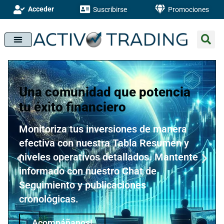
Acceder
Suscribirse
Promociones
Una comunidad que potencia
tu éxito financiero
Monitoriza tus inversiones de manera
efectiva con nuestra Tabla Resumen y
niveles operativos detallados. Mantente
informado con nuestro Chat de
Seguimiento y publicaciones
cronológicas.
Acompáñanos!