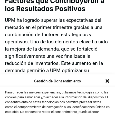
Factores que Contribuyeron a
los Resultados Positivos
UPM ha logrado superar las expectativas del
mercado en el primer trimestre gracias a una
combinación de factores estratégicos y
operativos. Uno de los elementos clave ha sido
la mejora de la demanda, que se fortaleció
significativamente una vez finalizada la
reducción de inventarios. Este aumento en la
demanda permitió a UPM optimizar su
producción y ventas, lo que se tradujo en un
Gestión de Consentimiento
rendimiento financiero más sólido.
Para ofrecer las mejores experiencias, utilizamos tecnologías como las
Además, la empresa adoptó diversas
cookies para almacenar y/o acceder a la información del dispositivo. El
consentimiento de estas tecnologías nos permitirá procesar datos
estrategias para manejar los altos costes de
como el comportamiento de navegación o las identificaciones únicas en
producción, que han sido un desafío constante
este sitio. No consentir o retirar el consentimiento, puede afectar