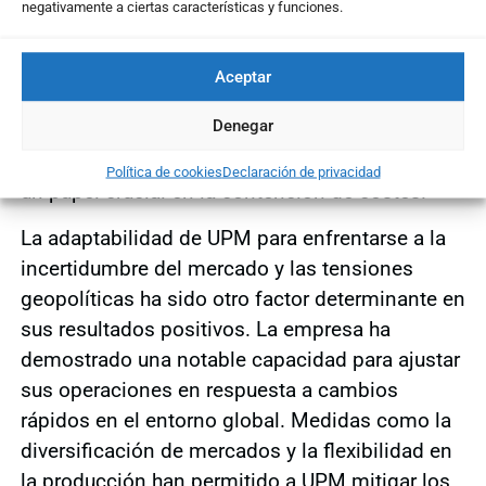
en el sector. Entre estas estrategias, se destaca
negativamente a ciertas características y funciones.
la implementación de tecnologías avanzadas y
procesos eficientes que han permitido reducir
Aceptar
gastos operativos. La optimización de la
Denegar
cadena de suministro y la renegociación de
contratos con proveedores también han jugado
Política de cookies
Declaración de privacidad
un papel crucial en la contención de costes.
La adaptabilidad de UPM para enfrentarse a la
incertidumbre del mercado y las tensiones
geopolíticas ha sido otro factor determinante en
sus resultados positivos. La empresa ha
demostrado una notable capacidad para ajustar
sus operaciones en respuesta a cambios
rápidos en el entorno global. Medidas como la
diversificación de mercados y la flexibilidad en
la producción han permitido a UPM mitigar los