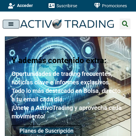
Acceder
Suscribirse
Promociones
Y además contenido extra:
Oportunidades de trading frecuentes,
noticias clave e informes exclusivos.
Todo lo más destacado en Bolsa, directo
a tu email cada día.
¡Únete a ActivoTrading y aprovecha cada
movimiento!
Planes de Suscripción