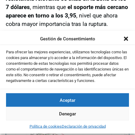
7 dólares
, mientras que
el soporte más cercano
aparece en torno a los 3,95
, nivel que ahora
cobra mayor importancia tras la ruptura.
Under Armour es una compañía estadounidense
Gestión de Consentimiento
del sector textil deportivo, especializada en
Para ofrecer las mejores experiencias, utilizamos tecnologías como las
ropa, calzado y accesorios de alto rendimiento.
cookies para almacenar y/o acceder a la información del dispositivo. El
Su negocio está muy ligado al consumo
consentimiento de estas tecnologías nos permitirá procesar datos
como el comportamiento de navegación o las identificaciones únicas en
deportivo y a la fortaleza de su marca a nivel
este sitio. No consentir o retirar el consentimiento, puede afectar
global, especialmente en Norteamérica.
negativamente a ciertas características y funciones.
Aceptar
Te puede interesar ...
Denegar
Política de cookies
Declaración de privacidad