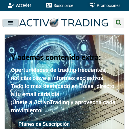
Acceder
Suscribirse
Promociones
Y además contenido extra:
Oportunidades de trading frecuentes,
noticias clave e informes exclusivos.
Todo lo más destacado en Bolsa, directo
a tu email cada día.
¡Únete a ActivoTrading y aprovecha cada
movimiento!
Planes de Suscripción