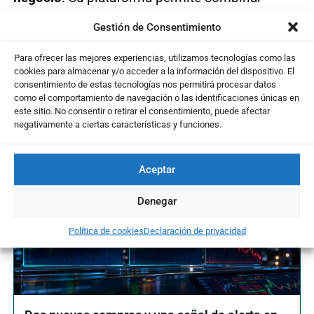
agentes de IA, robots y equipos humanos para
Gestión de Consentimiento
optimizar flujos de trabajo dentro de las
empresas.
Para ofrecer las mejores experiencias, utilizamos tecnologías como las
cookies para almacenar y/o acceder a la información del dispositivo. El
consentimiento de estas tecnologías nos permitirá procesar datos
como el comportamiento de navegación o las identificaciones únicas en
este sitio. No consentir o retirar el consentimiento, puede afectar
Te puede interesar ...
negativamente a ciertas características y funciones.
Aceptar
Denegar
Política de cookies
Declaración de privacidad