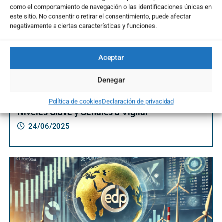
como el comportamiento de navegación o las identificaciones únicas en
este sitio. No consentir o retirar el consentimiento, puede afectar
negativamente a ciertas características y funciones.
Aceptar
Denegar
Análisis Técnico de PharmaMar, IAG e Ibex 35:
Política de cookies
Declaración de privacidad
Niveles Clave y Señales a Vigilar
24/06/2025