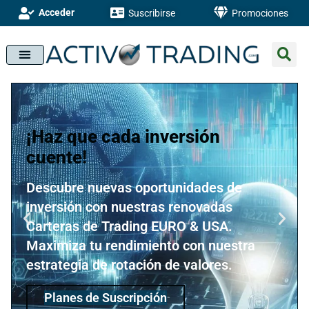
Acceder
Suscribirse
Promociones
¡Haz que cada inversión
cuente!
Descubre nuevas oportunidades de
inversión con nuestras renovadas
Carteras de Trading EURO & USA.
Maximiza tu rendimiento con nuestra
estrategia de rotación de valores.
Planes de Suscripción