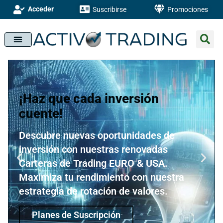
Acceder
Suscribirse
Promociones
¡Haz que cada inversión
cuente!
Descubre nuevas oportunidades de
inversión con nuestras renovadas
Carteras de Trading EURO & USA.
Maximiza tu rendimiento con nuestra
estrategia de rotación de valores.
Planes de Suscripción