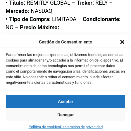
• Título:
REMITLY GLOBAL –
Ticker:
RELY –
Mercado:
NASDAQ
• Tipo de Compra:
LIMITADA –
Condicionante:
NO –
Precio Máximo:
…
Gestión de Consentimiento
... El resto del contenido es
Para ofrecer las mejores experiencias, utilizamos tecnologías como las
exclusivo para Usuarios Suscritos
cookies para almacenar y/o acceder a la información del dispositivo. El
Activa tu Plan aquí
y pasa a formar parte de
consentimiento de estas tecnologías nos permitirá procesar datos
como el comportamiento de navegación o las identificaciones únicas en
nuestra Comunidad de Inversores con acceso
este sitio. No consentir o retirar el consentimiento, puede afectar
completo a todos los contenidos
negativamente a ciertas características y funciones.
Aceptar
Te puede interesar ...
Denegar
Política de cookies
Declaración de privacidad