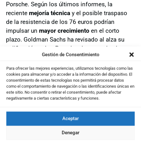
Porsche. Según los últimos informes, la
reciente
mejoría técnica
y el posible traspaso
de la resistencia de los 76 euros podrían
impulsar un
mayor crecimiento
en el corto
plazo. Goldman Sachs ha revisado al alza su
calificación sobre Porsche, destacando el
Gestión de Consentimiento
potencial de la compañía para aumentar sus
márgenes de beneficio gracias a la expansión
Para ofrecer las mejores experiencias, utilizamos tecnologías como las
en el segmento de vehículos eléctricos.
cookies para almacenar y/o acceder a la información del dispositivo. El
consentimiento de estas tecnologías nos permitirá procesar datos
como el comportamiento de navegación o las identificaciones únicas en
Además, JP Morgan ha señalado que la
este sitio. No consentir o retirar el consentimiento, puede afectar
estrategia de Porsche de fortalecer su presencia
negativamente a ciertas características y funciones.
en mercados emergentes, junto con su enfoque
en la innovación tecnológica, podría resultar en
Aceptar
un crecimiento sostenido a mediano y largo
plazo. Morgan Stanley también ha emitido una
Denegar