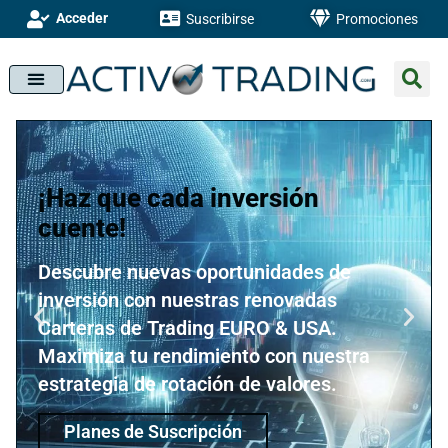
Acceder
Suscribirse
Promociones
¡Haz que cada inversión
cuente!
Descubre nuevas oportunidades de
inversión con nuestras renovadas
Carteras de Trading EURO & USA.
Maximiza tu rendimiento con nuestra
estrategia de rotación de valores.
Planes de Suscripción