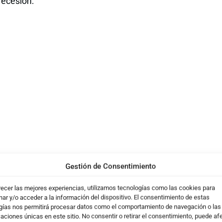
recesión.
rimestre: crecimiento positivo, pero 
Gestión de Consentimiento
n un 8% interanual en el tercer trimestre, alcanzando lo
recer las mejores experiencias, utilizamos tecnologías como las cookies para
busto, refleja la necesidad de seguir innovando para man
ar y/o acceder a la información del dispositivo. El consentimiento de estas
gías nos permitirá procesar datos como el comportamiento de navegación o las
Si bien los resultados han superado las expectativas inici
caciones únicas en este sitio. No consentir o retirar el consentimiento, puede af