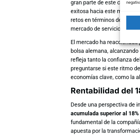
gran parte de este crecimie
negativ
exitosa hacia este modelo d
retos en términos de compe
mercado de servicios en la 
El mercado ha reaccionado p
bolsa alemana, alcanzando la
refleja tanto la confianza d
preguntarse si este ritmo 
economías clave, como la a
Rentabilidad del 
Desde una perspectiva de i
acumulada superior al 18% 
fundamental de la compañía 
apuesta por la transformación