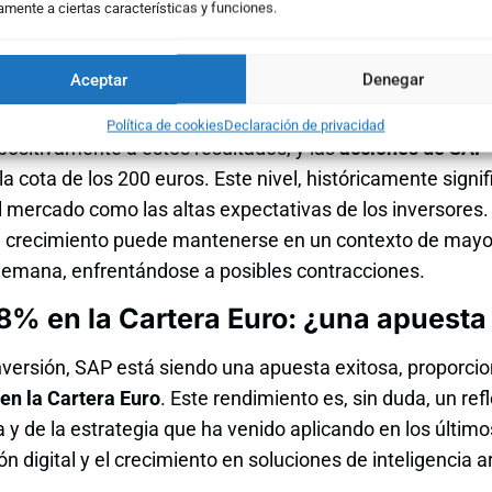
nto proviene de su división de cloud computing, lo que co
amente a ciertas características y funciones.
e negocio. Sin embargo, esta dependencia creciente del
titividad frente a gigantes tecnológicos como Microsoft
Aceptar
Denegar
nube.
Política de cookies
Declaración de privacidad
ositivamente a estos resultados, y las
acciones de SAP
 cota de los 200 euros. Este nivel, históricamente signif
el mercado como las altas expectativas de los inversores
de crecimiento puede mantenerse en un contexto de mayor
lemana, enfrentándose a posibles contracciones.
18% en la Cartera Euro: ¿una apuesta 
nversión, SAP está siendo una apuesta exitosa, proporc
en la Cartera Euro
. Este rendimiento es, sin duda, un refl
y de la estrategia que ha venido aplicando en los últim
 digital y el crecimiento en soluciones de inteligencia art