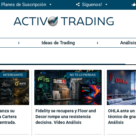
Planes de Suscripción
Síguenos!
Ideas de Trading
Análisi
INTERESANTE
NO TE LO PIERDAS
canza su
Fidelity se recupera y Floor and
OHLA ante un 
a Cartera
Decor rompe una resistencia
técnico de gra
entrada.
decisiva. Vídeo Análisis
Análisis