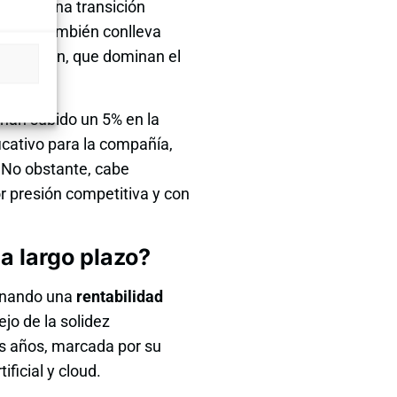
nfirma una transición
 cloud también conlleva
 o Amazon, que dominan el
han subido un 5% en la
icativo para la compañía,
. No obstante, cabe
 presión competitiva y con
a largo plazo?
ionando una
rentabilidad
ejo de la solidez
os años, marcada por su
ificial y cloud.