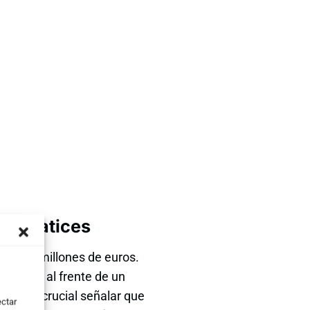
con matices
s 8.000 millones de euros.
tenerse al frente de un
ales, es crucial señalar que
ectar