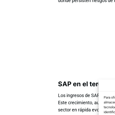
donde persisten riesgos de 
SAP en el tercer t
Los ingresos de SAP creciero
Para of
Este crecimiento, aunque ro
almacen
tecnolo
sector en rápida evolución. 
identifi