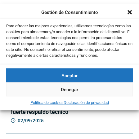
Gestión de Consentimiento
Te puede interesar ...
Para ofrecer las mejores experiencias, utilizamos tecnologías como las
cookies para almacenar y/o acceder a la información del dispositivo. El
consentimiento de estas tecnologías nos permitirá procesar datos
como el comportamiento de navegación o las identificaciones únicas en
este sitio. No consentir o retirar el consentimiento, puede afectar
negativamente a ciertas características y funciones.
Aceptar
Denegar
Política de cookies
Declaración de privacidad
Privia Health acelera su tendencia alcista con
fuerte respaldo técnico
02/09/2025