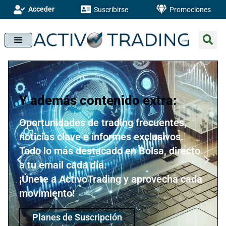
Acceder
Suscribirse
Promociones
Y además contenido extra:
Oportunidades de trading frecuentes,
noticias clave e informes exclusivos.
Todo lo más destacado en Bolsa, directo
a tu email cada día.
¡Únete a ActivoTrading y aprovecha cada
movimiento!
Planes de Suscripción