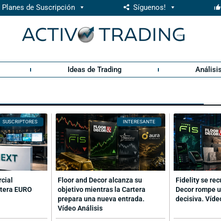
Planes de Suscripción
Síguenos!
Ideas de Trading
Análisi
SUSCRIPTORES
INTERESANTE
rcial
Floor and Decor alcanza su
Fidelity se re
rtera EURO
objetivo mientras la Cartera
Decor rompe u
prepara una nueva entrada.
decisiva. Víde
Vídeo Análisis