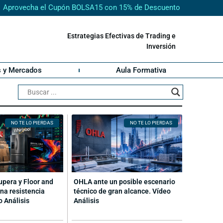
Aprovecha el Cupón BOLSA15 con 15% de Descuento
Estrategias Efectivas de Trading e
Inversión
s y Mercados
Aula Formativa
NO TE LO PIERDAS
NO TE LO PIERDAS
cupera y Floor and
OHLA ante un posible escenario
na resistencia
técnico de gran alcance. Vídeo
o Análisis
Análisis