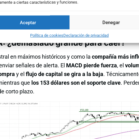
amente a ciertas características y funciones.
Aceptar
Denegar
Política de cookies
Declaración de privacidad
A: ¿demasiado grande para caer?
estral en máximos históricos y como la
compañía más infl
nviar señales de alerta. El
MACD pierde fuerza
, el
volu
compra
y el
flujo de capital se gira a la baja
. Técnicamente
 mientras que
los 153 dólares son el soporte clave
. Perde
e corto plazo.