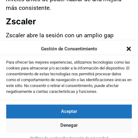
más consistente.
Zscaler
Zscaler abre la sesión con un amplio gap
bajista, pero consigue recuperar buena parte del
Gestión de Consentimiento
terreno perdido hasta cerrar con un retroceso
muy limitado. Los indicadores ya venían
Para ofrecer las mejores experiencias, utilizamos tecnologías como las
cookies para almacenar y/o acceder a la información del dispositivo. El
mostrando cierta sobrecompra, por lo que una
consentimiento de estas tecnologías nos permitirá procesar datos
fase de consolidación o ajuste entraba dentro
como el comportamiento de navegación o las identificaciones únicas en
este sitio. No consentir o retirar el consentimiento, puede afectar
de un escenario razonable. El punto sensible es
negativamente a ciertas características y funciones.
el calendario, ya que la compañía presenta
resultados el próximo martes y la gestión de la
Aceptar
posición cobra especial importancia antes de
este evento.
Denegar
Snowflake