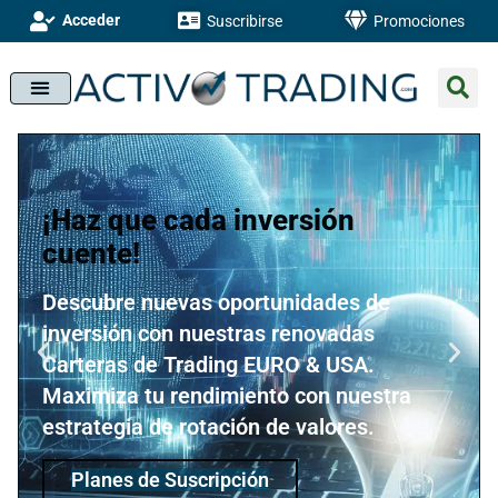
Acceder
Suscribirse
Promociones
¡Haz que cada inversión
cuente!
Descubre nuevas oportunidades de
inversión con nuestras renovadas
Carteras de Trading EURO & USA.
Maximiza tu rendimiento con nuestra
estrategia de rotación de valores.
Planes de Suscripción