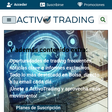
Acceder
Suscribirse
Promociones
Y además contenido extra:
Oportunidades de trading frecuentes,
noticias clave e informes exclusivos.
Todo lo más destacado en Bolsa, directo
a tu email cada día.
¡Únete a ActivoTrading y aprovecha cada
movimiento!
Planes de Suscripción