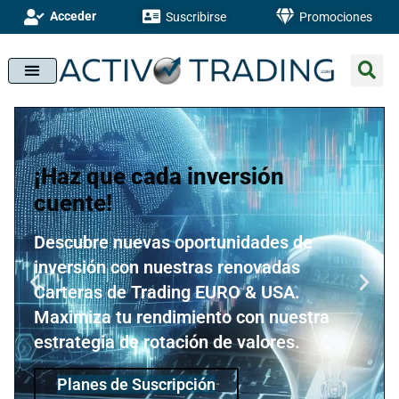
Acceder
Suscribirse
Promociones
¡Haz que cada inversión
cuente!
Descubre nuevas oportunidades de
inversión con nuestras renovadas
Carteras de Trading EURO & USA.
Maximiza tu rendimiento con nuestra
estrategia de rotación de valores.
Planes de Suscripción