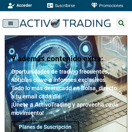
Acceder
Suscribirse
Promociones
Y además contenido extra:
Oportunidades de trading frecuentes,
noticias clave e informes exclusivos.
Todo lo más destacado en Bolsa, directo
a tu email cada día.
¡Únete a ActivoTrading y aprovecha cada
movimiento!
Planes de Suscripción