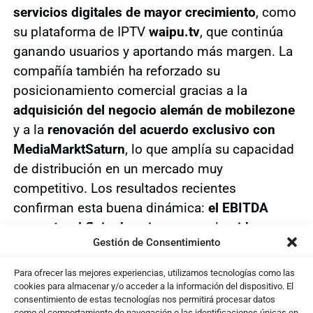
servicios digitales de mayor crecimiento
, como
su plataforma de IPTV
waipu.tv
, que continúa
ganando usuarios y aportando más margen. La
compañía también ha reforzado su
posicionamiento comercial gracias a la
adquisición del negocio alemán de mobilezone
y a la
renovación del acuerdo exclusivo con
MediaMarktSaturn
, lo que amplía su capacidad
de distribución en un mercado muy
competitivo. Los resultados recientes
confirman esta buena dinámica:
el EBITDA
aumenta
,
el flujo de caja crece
y el
guidance se
Gestión de Consentimiento
mantiene intacto
.
Para ofrecer las mejores experiencias, utilizamos tecnologías como las
cookies para almacenar y/o acceder a la información del dispositivo. El
consentimiento de estas tecnologías nos permitirá procesar datos
como el comportamiento de navegación o las identificaciones únicas en