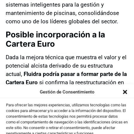
sistemas inteligentes para la gestión y
mantenimiento de piscinas, consolidándose
como uno de los líderes globales del sector.
Posible incorporación a la
Cartera Euro
Dada la mejora técnica que muestra el valor y el
potencial alcista derivado de su estructura
actual,
Fluidra podría pasar a formar parte de la
Cartera Euro
si confirma la reestructuración en
las próximas sesiones. Un cierre firme por
Gestión de Consentimiento
encima de resistencias validaría el escenario
Para ofrecer las mejores experiencias, utilizamos tecnologías como las
positivo y abriría la puerta a mayores avances
cookies para almacenar y/o acceder a la información del dispositivo. El
en el corto y medio plazo.
consentimiento de estas tecnologías nos permitirá procesar datos
como el comportamiento de navegación o las identificaciones únicas en
Datos Operativos
este sitio. No consentir o retirar el consentimiento, puede afectar
negativamente a ciertas características y funciones.