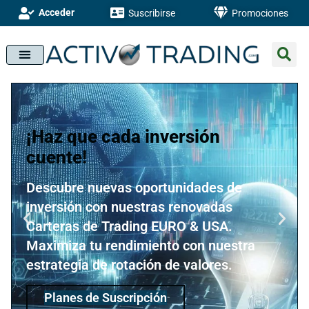
Acceder
Suscribirse
Promociones
¡Haz que cada inversión
cuente!
Descubre nuevas oportunidades de
inversión con nuestras renovadas
Carteras de Trading EURO & USA.
Maximiza tu rendimiento con nuestra
estrategia de rotación de valores.
Planes de Suscripción