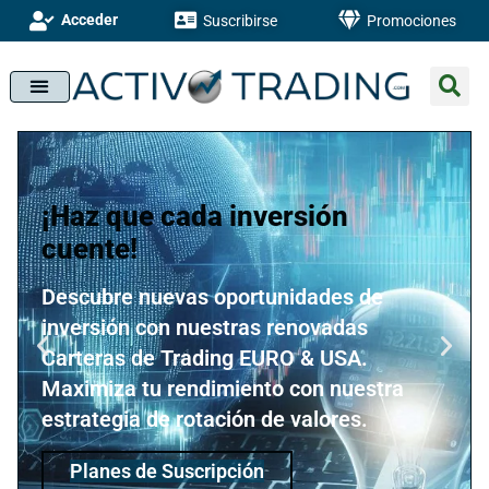
Acceder
Suscribirse
Promociones
¡Haz que cada inversión
cuente!
Descubre nuevas oportunidades de
inversión con nuestras renovadas
Carteras de Trading EURO & USA.
Maximiza tu rendimiento con nuestra
estrategia de rotación de valores.
Planes de Suscripción