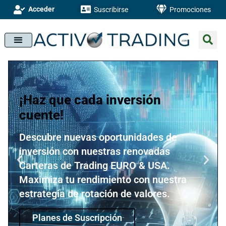
Acceder
Suscribirse
Promociones
¡Haz que cada inversión
cuente!
Descubre nuevas oportunidades de
inversión con nuestras renovadas
Carteras de Trading EURO & USA.
Maximiza tu rendimiento con nuestra
estrategia de rotación de valores.
Planes de Suscripción