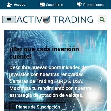
Acceder
Suscribirse
Promociones
¡Haz que cada inversión
cuente!
Descubre nuevas oportunidades de
inversión con nuestras renovadas
Carteras de Trading EURO & USA.
Maximiza tu rendimiento con nuestra
estrategia de rotación de valores.
Planes de Suscripción