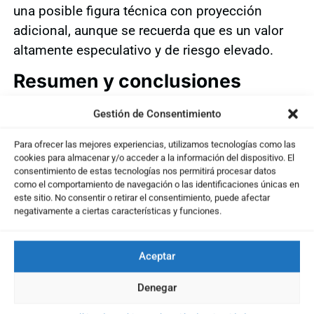
una posible figura técnica con proyección
adicional, aunque se recuerda que es un valor
altamente especulativo y de riesgo elevado.
Resumen y conclusiones
En definitiva, repasamos los
niveles clave
, las
Gestión de Consentimiento
señales técnicas
y los
puntos de atención
para
Para ofrecer las mejores experiencias, utilizamos tecnologías como las
los próximos días en estos valores, así como la
cookies para almacenar y/o acceder a la información del dispositivo. El
situación general del
Ibex 35
, que se enfrenta a
consentimiento de estas tecnologías nos permitirá procesar datos
como el comportamiento de navegación o las identificaciones únicas en
soportes relevantes tras la caída de hoy. Un
este sitio. No consentir o retirar el consentimiento, puede afectar
análisis completo
para estar preparado ante los
negativamente a ciertas características y funciones.
posibles escenarios del mercado.
Aceptar
Denegar
Te puede interesar ...