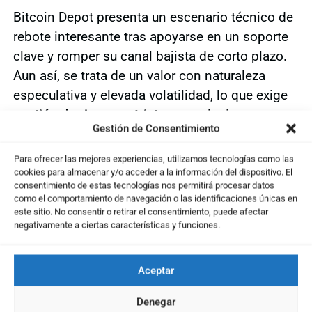
Bitcoin Depot presenta un escenario técnico de
rebote interesante tras apoyarse en un soporte
clave y romper su canal bajista de corto plazo.
Aun así, se trata de un valor con naturaleza
especulativa y elevada volatilidad, lo que exige
gestión de riesgo estricta
en cualquier
Gestión de Consentimiento
planteamiento operativo.
Contexto de la compañía
Para ofrecer las mejores experiencias, utilizamos tecnologías como las
cookies para almacenar y/o acceder a la información del dispositivo. El
consentimiento de estas tecnologías nos permitirá procesar datos
Bitcoin Depot es una empresa estadounidense
como el comportamiento de navegación o las identificaciones únicas en
este sitio. No consentir o retirar el consentimiento, puede afectar
dedicada a la operación de
cajeros automáticos
negativamente a ciertas características y funciones.
de criptomonedas
, con miles de terminales
distribuidos en gasolineras, supermercados y
Aceptar
otros puntos estratégicos. Su modelo de
negocio busca facilitar el acceso a Bitcoin y
Denegar