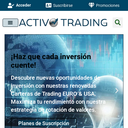
Acceder
Suscribirse
Promociones
¡Haz que cada inversión
cuente!
Descubre nuevas oportunidades de
inversión con nuestras renovadas
Carteras de Trading EURO & USA.
Maximiza tu rendimiento con nuestra
estrategia de rotación de valores.
Planes de Suscripción