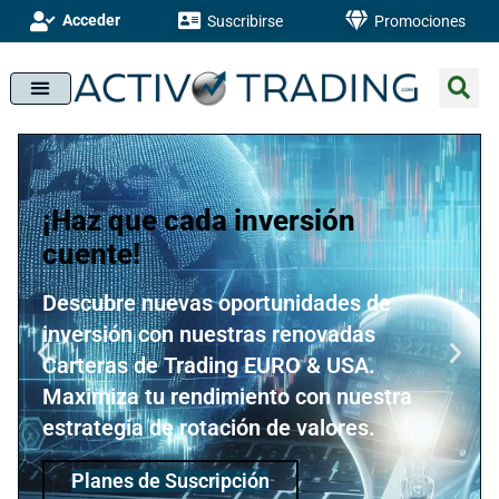
Acceder
Suscribirse
Promociones
¡Haz que cada inversión
cuente!
Descubre nuevas oportunidades de
inversión con nuestras renovadas
Carteras de Trading EURO & USA.
Maximiza tu rendimiento con nuestra
estrategia de rotación de valores.
Planes de Suscripción