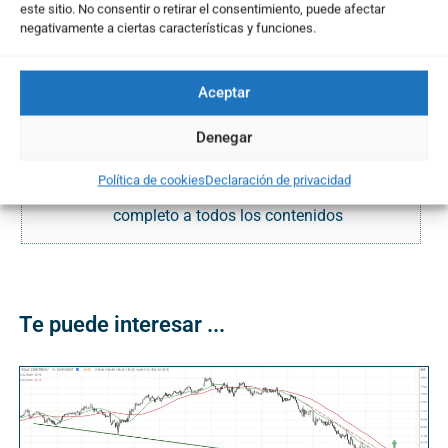
• Último precio:
5,20 €
este sitio. No consentir o retirar el consentimiento, puede afectar
• Fecha activación:
26/01/2026
negativamente a ciertas características y funciones.
Aceptar
... El resto del contenido es
exclusivo para Usuarios Suscritos
Denegar
Activa tu Plan aquí
y pasa a formar parte de
Política de cookies
Declaración de privacidad
nuestra Comunidad de Inversores con acceso
completo a todos los contenidos
Te puede interesar ...