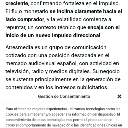
creciente
, confirmando fortaleza en el impulso.
El flujo monetario
se inclina claramente hacia el
lado comprador
, y la volatilidad comienza a
repuntar, un contexto técnico que
encaja con el
inicio de un nuevo impulso direccional
.
Atresmedia es un grupo de comunicación
cotizado con una posición destacada en el
mercado audiovisual español, con actividad en
televisión, radio y medios digitales. Su negocio
se sustenta principalmente en la generación de
contenidos y en los ingresos publicitarios.
Gestión de Consentimiento
Datos Operativos
Para ofrecer las mejores experiencias, utilizamos tecnologías como las
• Título (Mercado:Ticker):
Atresmedia Crprcn de
cookies para almacenar y/o acceder a la información del dispositivo. El
consentimiento de estas tecnologías nos permitirá procesar datos
Mds de Cmncn SA // BME:A3M
como el comportamiento de navegación o las identificaciones únicas en