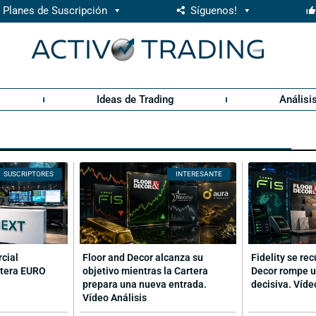
Planes de Suscripción
Síguenos!
Ideas de Trading
Análisi
SUSCRIPTORES
INTERESANTE
rcial
Floor and Decor alcanza su
Fidelity se re
rtera EURO
objetivo mientras la Cartera
Decor rompe u
prepara una nueva entrada.
decisiva. Víde
Vídeo Análisis