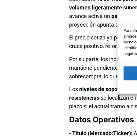
volumen ligeramente superi
avance activa un
patrón de
proyección apunta a cotas m
Para of
almacen
El precio cotiza ya por enci
tecnolo
cruce positivo, reforzando el
identifi
negativ
Por su parte, los indicador
mantiene pendiente ascend
sobrecompra, lo que deja ma
Los
niveles de soporte
más 
resistencias
se localizan en
plazo si el actual tramo alci
Datos Operativos
• Título (Mercado:Ticker):
A