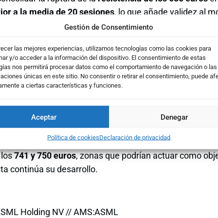
or a la media de 20 sesiones
, lo que añade validez al 
 Hombro-Cabeza-Hombro Invertido
, figura clásica de c
Gestión de Consentimiento
ás altas.
recer las mejores experiencias, utilizamos tecnologías como las cookies para
ar y/o acceder a la información del dispositivo. El consentimiento de estas
ma de las
medias móviles de 20 y 50 sesiones
, ambas gir
gías nos permitirá procesar datos como el comportamiento de navegación o las
 sesgo alcista actual.
caciones únicas en este sitio. No consentir o retirar el consentimiento, puede af
amente a ciertas características y funciones.
es técnicos acompañan este escenario: el
MACD
ha entrad
ente, mientras que el
RSI
se mantiene fuerte aunque aún
Aceptar
Denegar
rgen adicional para el impulso.
Política de cookies
Declaración de privacidad
cercanos se sitúan en los
636,50 y 618 euros
, mientras 
 los
741 y 750 euros
, zonas que podrían actuar como obje
sta continúa su desarrollo.
SML Holding NV // AMS:ASML