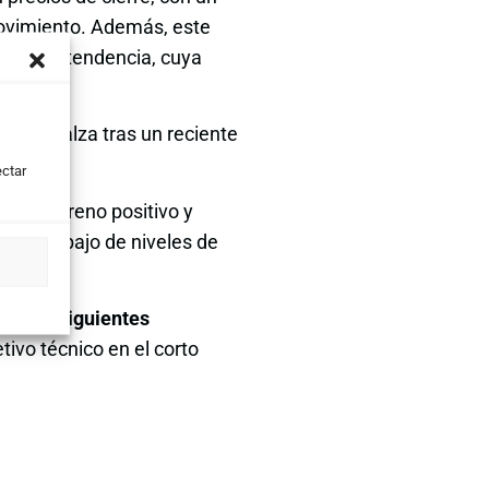
movimiento. Además, este
ambio de tendencia, cuya
adas al alza tras un reciente
ectar
o en terreno positivo y
 por debajo de niveles de
que las
siguientes
tivo técnico en el corto