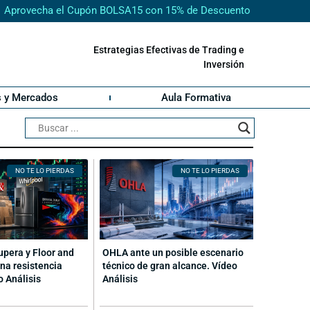
Aprovecha el Cupón BOLSA15 con 15% de Descuento
Estrategias Efectivas de Trading e
Inversión
s y Mercados
Aula Formativa
NO TE LO PIERDAS
NO TE LO PIERDAS
cupera y Floor and
OHLA ante un posible escenario
na resistencia
técnico de gran alcance. Vídeo
o Análisis
Análisis