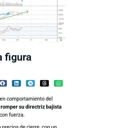
 figura
buen comportamiento del
o
romper su directriz bajista
con fuerza.
 precios de cierre, con un