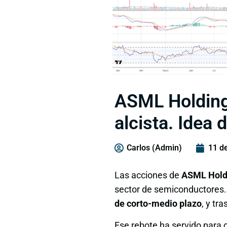
ASML Holding 
alcista. Idea 
Carlos (Admin)
11 d
Las acciones de
ASML Hold
sector de semiconductores. E
de corto-medio plazo
, y tr
Ese rebote ha servido para c