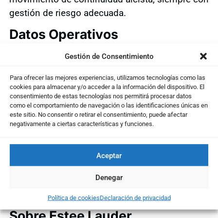
gestión de riesgo adecuada.
Datos Operativos
• Título (Mercado:Ticker):
Estee Lauder
Gestión de Consentimiento
Companies Inc // NYSE:EL
Para ofrecer las mejores experiencias, utilizamos tecnologías como las
• Último precio:
78,07 $
cookies para almacenar y/o acceder a la información del dispositivo. El
• Fecha activación:
17/01/2025
consentimiento de estas tecnologías nos permitirá procesar datos
como el comportamiento de navegación o las identificaciones únicas en
este sitio. No consentir o retirar el consentimiento, puede afectar
negativamente a ciertas características y funciones.
... El resto del contenido es
exclusivo para Usuarios Suscritos
Aceptar
Activa tu Plan aquí
y pasa a formar parte de
nuestra Comunidad de Inversores con acceso
Denegar
completo a todos los contenidos
Política de cookies
Declaración de privacidad
Sobre Estee Lauder