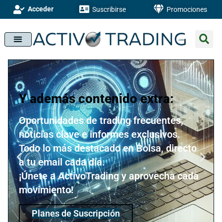
Acceder
Suscribirse
Promociones
Y además contenido extra:
Oportunidades de trading frecuentes,
noticias clave e informes exclusivos.
Todo lo más destacado en Bolsa, directo
a tu email cada día.
¡Únete a ActivoTrading y aprovecha cada
movimiento!
Planes de Suscripción