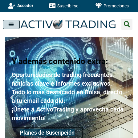
Acceder
Suscribirse
Promociones
Y además contenido extra:
Oportunidades de trading frecuentes,
noticias clave e informes exclusivos.
Todo lo más destacado en Bolsa, directo
a tu email cada día.
¡Únete a ActivoTrading y aprovecha cada
movimiento!
Planes de Suscripción