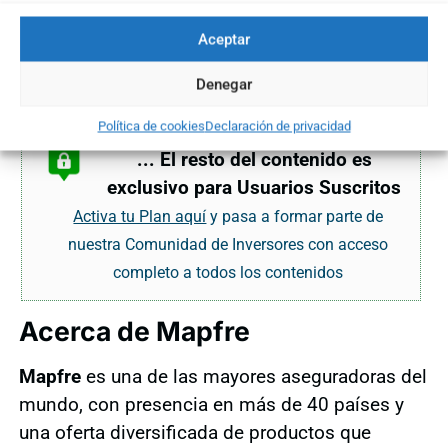
de los
2,30 euros
abre un panorama alentador
para los próximos días, con un amplio margen
Aceptar
para que el valor continúe al alza. La posición
Denegar
del precio respecto a …
Política de cookies
Declaración de privacidad
... El resto del contenido es
exclusivo para Usuarios Suscritos
Activa tu Plan aquí
y pasa a formar parte de
nuestra Comunidad de Inversores con acceso
completo a todos los contenidos
Acerca de Mapfre
Mapfre
es una de las mayores aseguradoras del
mundo, con presencia en más de 40 países y
una oferta diversificada de productos que