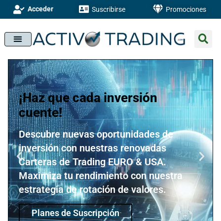
Acceder
Suscribirse
Promociones
¡Haz que cada inversión
cuente!
Descubre nuevas oportunidades de
inversión con nuestras renovadas
Carteras de Trading EURO & USA.
Maximiza tu rendimiento con nuestra
estrategia de rotación de valores.
Planes de Suscripción