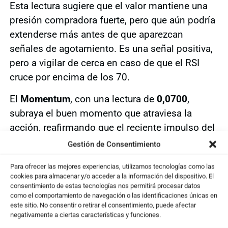
Esta lectura sugiere que el valor mantiene una
presión compradora fuerte, pero que aún podría
extenderse más antes de que aparezcan
señales de agotamiento. Es una señal positiva,
pero a vigilar de cerca en caso de que el RSI
cruce por encima de los 70.
El
Momentum
, con una lectura de
0,0700
,
subraya el buen momento que atraviesa la
acción, reafirmando que el reciente impulso del
precio no es un mero rebote especulativo, sino
Gestión de Consentimiento
una tendencia con una base sólida.
Para ofrecer las mejores experiencias, utilizamos tecnologías como las
Perspectivas finales
cookies para almacenar y/o acceder a la información del dispositivo. El
consentimiento de estas tecnologías nos permitirá procesar datos
como el comportamiento de navegación o las identificaciones únicas en
El comportamiento técnico de Mapfre ha sido
este sitio. No consentir o retirar el consentimiento, puede afectar
impecable en las últimas jornadas. La ruptura
negativamente a ciertas características y funciones.