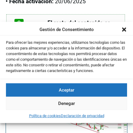
• Fecha activación:
20/06/2025
... El resto del contenido es
Gestión de Consentimiento
exclusivo para Usuarios Suscritos
Activa tu Plan aquí
y pasa a formar parte de
Para ofrecer las mejores experiencias, utilizamos tecnologías como las
nuestra Comunidad de Inversores con acceso
cookies para almacenar y/o acceder a la información del dispositivo. El
consentimiento de estas tecnologías nos permitirá procesar datos
completo a todos los contenidos
como el comportamiento de navegación o las identificaciones únicas en
este sitio. No consentir o retirar el consentimiento, puede afectar
negativamente a ciertas características y funciones.
Te puede interesar ...
Aceptar
Denegar
Política de cookies
Declaración de privacidad