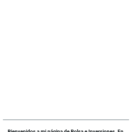
Bienvenidos a mi página de Bolsa e Inversiones. En