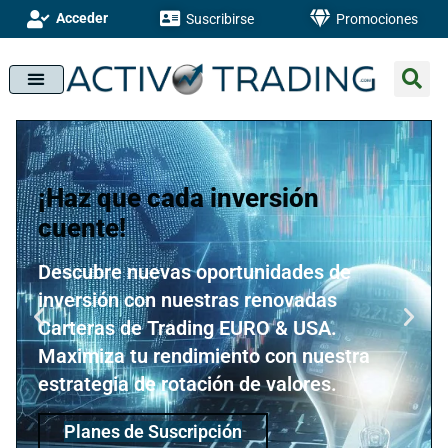
Acceder
Suscribirse
Promociones
¡Haz que cada inversión
cuente!
Descubre nuevas oportunidades de
inversión con nuestras renovadas
Carteras de Trading EURO & USA.
Maximiza tu rendimiento con nuestra
estrategia de rotación de valores.
Planes de Suscripción